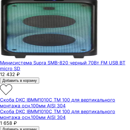
Минисистема Supra SMB-820 черный 70Вт FM USB BT
micro SD
12 432
₽
Добавить в корзину
Скоба DKC IBMM1010C ТМ 100 для вертикального
монтажа осн.100мм AISI 304
Скоба DKC IBMM1010C ТМ 100 для вертикального
монтажа осн.100мм AISI 304
1 658
₽
Добавить в корзину