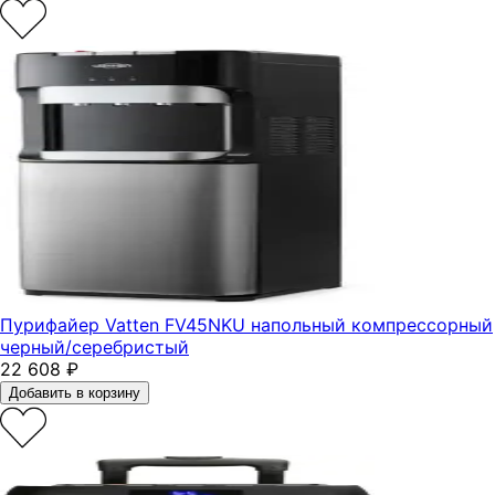
Пурифайер Vatten FV45NKU напольный компрессорный
черный/серебристый
22 608
₽
Добавить в корзину