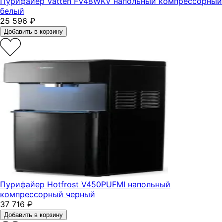
Пурифайер Vatten FV48WKV напольный компрессорный
белый
25 596
₽
Добавить в корзину
Пурифайер Hotfrost V450PUFMI напольный
компрессорный черный
37 716
₽
Добавить в корзину